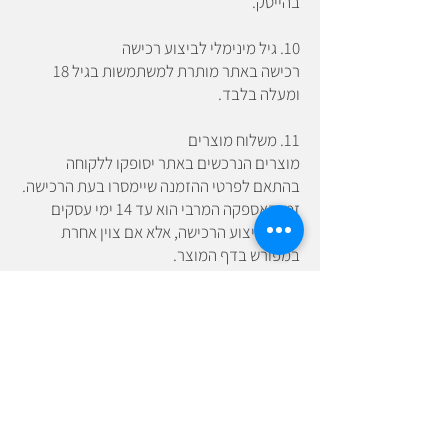
בהייטק.
10. גיל מינימלי לביצוע רכישה
רכישה באתר מותרת למשתמשות בגיל 18
ומעלה בלבד.
11. משלוח מוצרים
מוצרים הנרכשים באתר יסופקו ללקוחה
בהתאם לפרטי ההזמנה שיימסרו בעת הרכישה.
זמן האספקה המרבי הוא עד 14 ימי עסקים
מרגע ביצוע הרכישה, אלא אם צוין אחרת
במפורש בדף המוצר.
אישור על כרטיס לאירוע יישלח מיידית במייל
לאחר קבלת אישור על העסקה.
12. פרטיות מידע לצרכים סטטיסטיים
הנתונים האישיים שמוזנים באתר לצרכים
סטטיסטיים בלבד ולא יועברו לכל גורם שלישי,
אלא אם ניתנה הסכמה מפורשת מצד
המשתמשת.